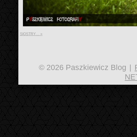
SIOSTRY…
»
© 2026 Paszkiewicz Blog
|
NE