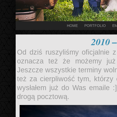
HOME
PORTFOLIO
EM
2010
Od dziś ruszyliśmy oficjalnie
oznacza też że możemy już
Jeszcze wszystkie terminy wol
też za cierpliwość tym, którzy 
wysłałem już do Was emaile :]
drogą pocztową.