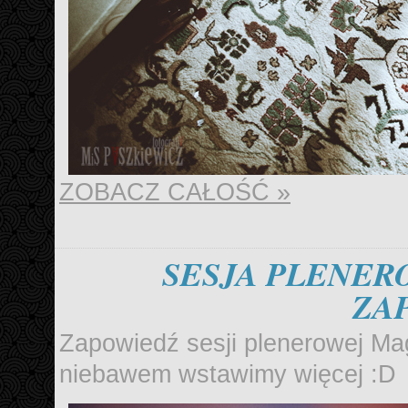
ZOBACZ CAŁOŚĆ »
SESJA PLENERO
ZA
Zapowiedź sesji plenerowej Mag
niebawem wstawimy więcej :D