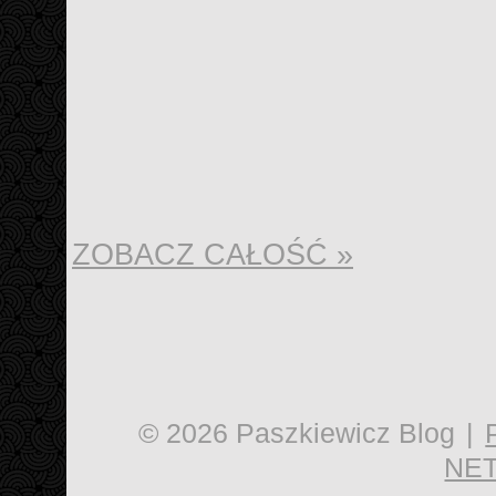
ZOBACZ CAŁOŚĆ »
© 2026 Paszkiewicz Blog
|
NET