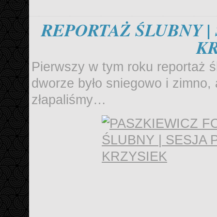
REPORTAŻ ŚLUBNY | 
K
Pierwszy w tym roku reportaż ś
dworze było sniegowo i zimno, 
złapaliśmy…