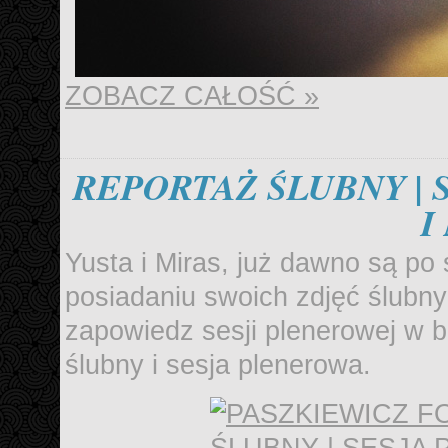
ZOBACZ CAŁOŚĆ »
REPORTAŻ ŚLUBNY | 
I
Yusta i Miras, już dawno są po 
posiadaniu swoich zdjęć ślub
zapowiedz sesji plenerowej w ba
ślubny i sesja plenerowa.