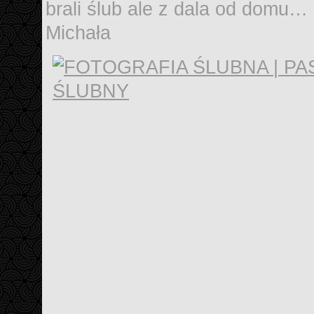
brali ślub ale z dala od domu… 
Michała