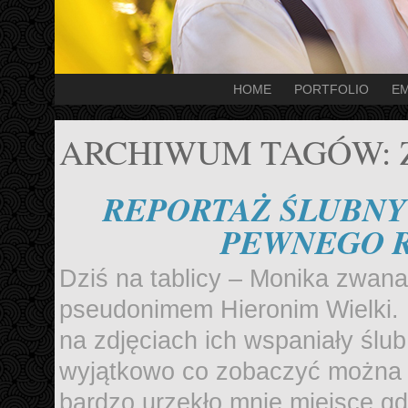
HOME
PORTFOLIO
EM
ARCHIWUM TAGÓW:
REPORTAŻ ŚLUBNY 
PEWNEGO 
Dziś na tablicy – Monika zwan
pseudonimem Hieronim Wielki.
na zdjęciach ich wspaniały ślu
wyjątkowo co zobaczyć można p
bardzo urzekło mnie miejsce gdz