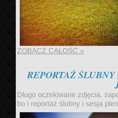
ZOBACZ CAŁOŚĆ »
REPORTAŻ ŚLUBNY |
Długo oczekiwane zdjęcia, zapo
bo i reportaż ślubny i sesja pl