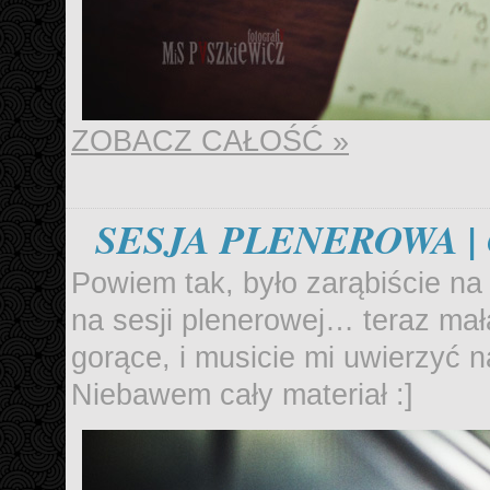
ZOBACZ CAŁOŚĆ »
SESJA PLENEROWA |
Powiem tak, było zarąbiście na
na sesji plenerowej… teraz mał
gorące, i musicie mi uwierzyć n
Niebawem cały materiał :]