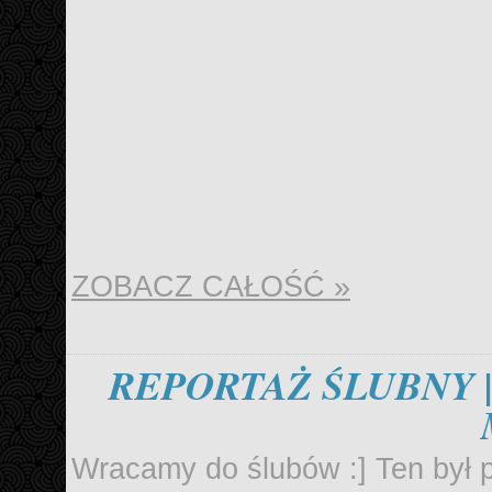
ZOBACZ CAŁOŚĆ »
REPORTAŻ ŚLUBNY |
Wracamy do ślubów :] Ten był p