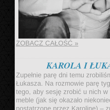
ZOBACZ CAŁOŚĆ »
KAROLA I ŁU
Zupełnie parę dni temu zrobiliś
Łukasza. Na rozmowie parę tygo
tego, aby sesję zrobić u nich w
meble (jak się okazało niekonie
postatrzone przez Karolinę) – 