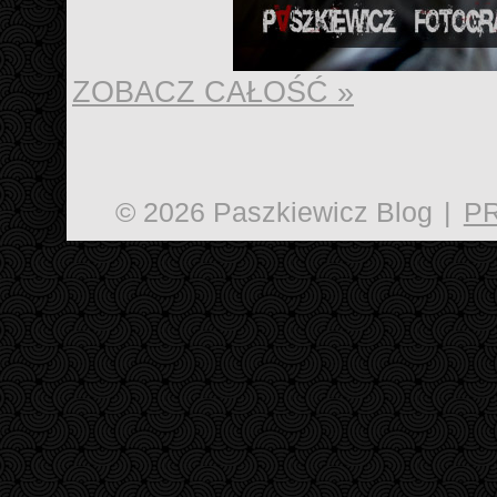
ZOBACZ CAŁOŚĆ »
© 2026 Paszkiewicz Blog
|
P