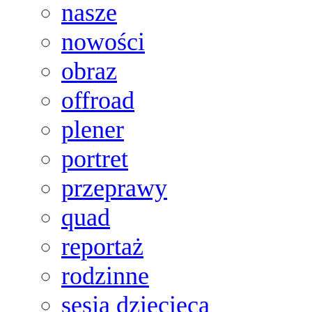
nasze
nowości
obraz
offroad
plener
portret
przeprawy
quad
reportaż
rodzinne
sesja dziecięca