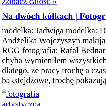
Zobacz całość »
Na dwóch kółkach | Fotogr
modelka: Jadwiga modelka: Di
Andżelika Wojczyszyn makijaż
RGG fotografia: Rafał Bednarz
chyba wymieniłem wszystkich 
dlatego, że pracy trochę a cza
bakstejdżowe, trochę pokazują