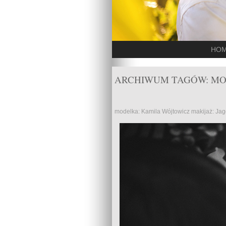
HO
ARCHIWUM TAGÓW:
MO
modelka: Kamila Wójtowicz makijaż: J