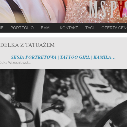
ME
PORTFOLIO
EMAIL
KONTAKT
TAGI
OFERTA CE
DELKA Z TATUAŻEM
SESJA PORTRETOWA | TATTOO GIRL | KAMILA…
agódka Wrześniewska