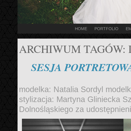
HOME
PORTFOLIO
EM
ARCHIWUM TAGÓW:
SESJA PORTRETOWA 
modelka: Natalia Sordyl model
stylizacja: Martyna Gliniecka 
Dolnośląskiego za udostępnieni