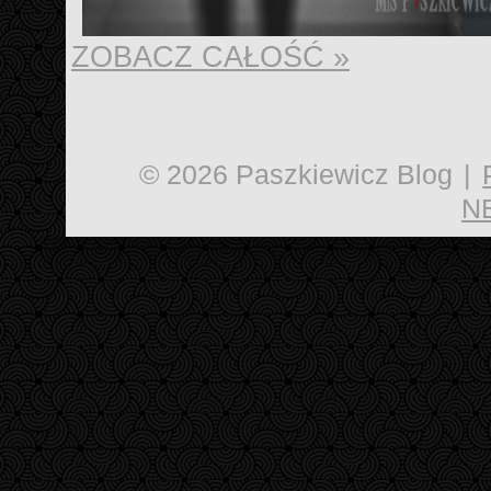
ZOBACZ CAŁOŚĆ »
© 2026 Paszkiewicz Blog
|
N