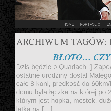
HOME
PORTFOLIO
EM
ARCHIWUM TAGÓW:
BŁOTO… CZY
Dziś będzie o Quadach :] Zape
ostatnie urodziny dostał Małe
całe 8 koni, prędkość do 60km
domu była łączka na której po 2
którym jest hopka, mostek, duż
latka na […]