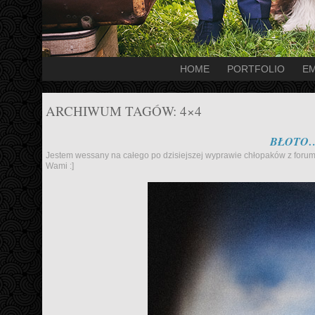
HOME
PORTFOLIO
EM
ARCHIWUM TAGÓW:
4×4
BŁOTO…
Jestem wessany na całego po dzisiejszej wyprawie chłopaków z foru
Wami :]