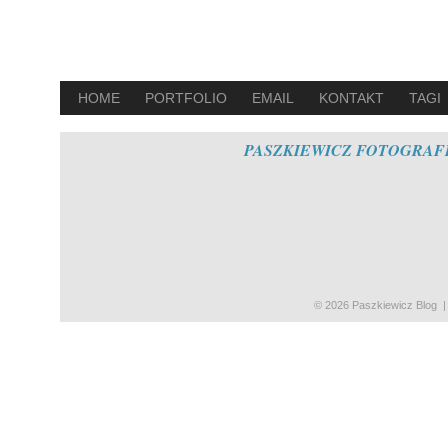
HOME
PORTFOLIO
EMAIL
KONTAKT
TAGI
PASZKIEWICZ FOTOGRAFIA
© 2026 Paszkiewicz Blog
|