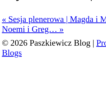
«
Sesja plenerowa | Magda i 
Noemi i Greg…
»
© 2026 Paszkiewicz Blog
|
Pr
Blogs