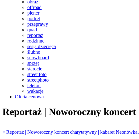
obraz
offroad
plener
portret
przeprawy
quad
reportaż
rodzinne
sesja dziecięca
ślubne
snowboard
sprzęt
starocie
street foto
streetphoto
telefon
wakacje
Oferta cenowa
Reportaż | Noworoczny koncert 
«
Reportaż | Noworoczny koncert charytatywny | kabaret Neonówk