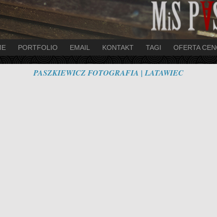
ME
PORTFOLIO
EMAIL
KONTAKT
TAGI
OFERTA CE
PASZKIEWICZ FOTOGRAFIA | LATAWIEC